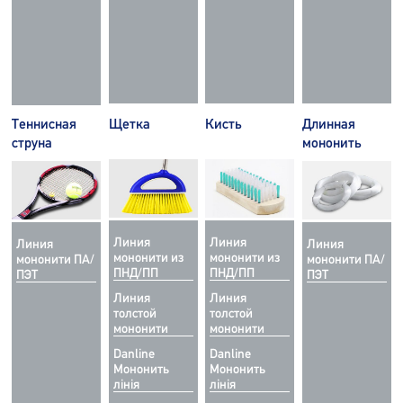
Теннисная
Щетка
Кисть
Длинная
струна
мононить
Линия
Линия
Линия
Линия
мононити из
мононити из
мононити ПА/
мононити ПА/
ПНД/ПП
ПНД/ПП
ПЭТ
ПЭТ
Линия
Линия
толстой
толстой
мононити
мононити
Danline
Danline
Мононить
Мононить
лінія
лінія