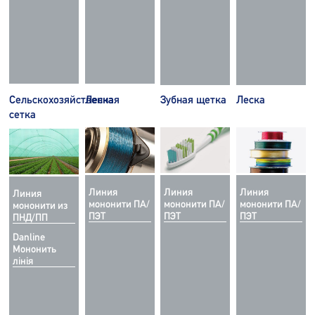
Сельскохозяйственная
Леска
Зубная щетка
Леска
сетка
Линия
Линия
Линия
Линия
мононити ПА/
мононити ПА/
мононити ПА/
мононити из
ПЭТ
ПЭТ
ПЭТ
ПНД/ПП
Danline
Мононить
лінія