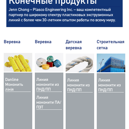
Конечные продукты
Jenn Chong – Plasco Engineering Inc. – ваш компетентный
партнер по широкому спектру пластиковых экструзионных
линий с более чем 30-летним опытом работы по всему миру.
Веревка
Веревка
Датская
Строительная
веревка
сетка
Danline
Линия
Линия
Линия
Мононить
мононити из
мононити из
мононити из
лінія
ПНД/ПП
ПНД/ПП
ПНД/ПП
Линия
мононити ПА/
ПЭТ