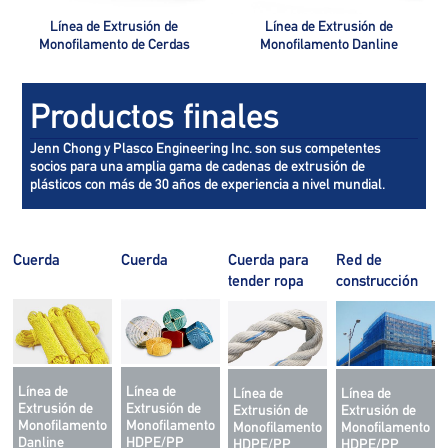
Línea de Extrusión de
Línea de Extrusión de
Monofilamento de Cerdas
Monofilamento Danline
Productos finales
Jenn Chong y Plasco Engineering Inc. son sus competentes
socios para una amplia gama de cadenas de extrusión de
plásticos con más de 30 años de experiencia a nivel mundial.
Cuerda
Cuerda
Cuerda para
Red de
tender ropa
construcción
Línea de
Línea de
Línea de
Línea de
Extrusión de
Extrusión de
Extrusión de
Extrusión de
Monofilamento
Monofilamento
Monofilamento
Monofilamento
Danline
HDPE/PP
HDPE/PP
HDPE/PP