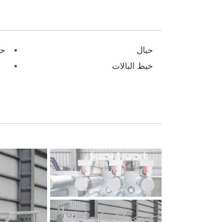
حبال
حش
خيط البالات