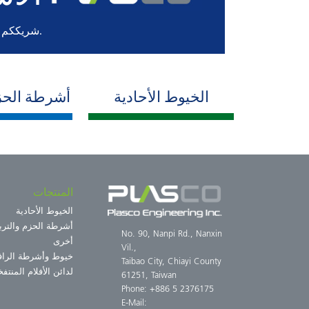
شريككم المتفاني المصنع لمكنات إنتاج البلاستيك بالتشكيل البثقي.
الخيوط الأحادية
أشرطة الحز
المنتجات
الخيوط الأحادية
أشرطة الحزم والترب
No. 90, Nanpi Rd., Nanxin
أخرى
Vil.,
خيوط وأشرطة الرافي
Taibao City, Chiayi County
لدائن الأفلام المنتفخ
61251, Taiwan
Phone: +886 5 2376175
E-Mail: