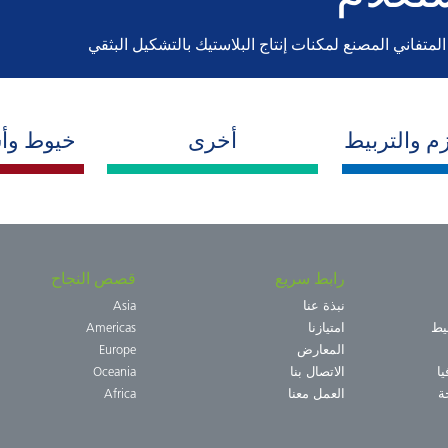
م والتربيط
أخرى
خيوط وأش
رابط سريع
قصص النجاح
نبذة عنا
Asia
يط
امتيازنا
Americas
المعارض
Europe
ا
الاتصال بنا
Oceania
ة
العمل معنا
Africa