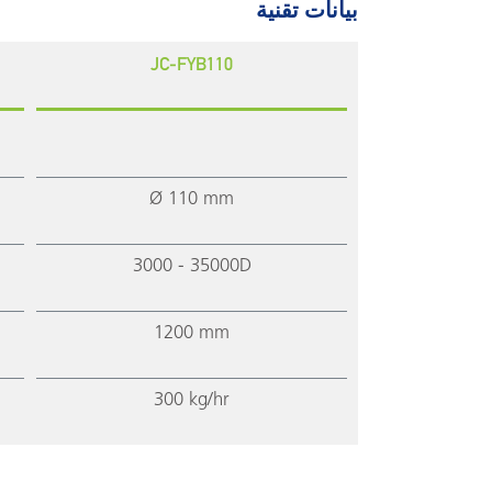
بيانات تقنية
JC-FYB110
Ø 110 mm
3000 - 35000D
1200 mm
300 kg/hr