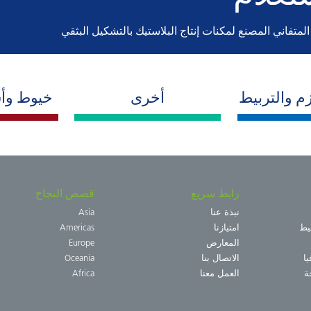
م والتربيط
أخرى
خيوط وأش
رابط سريع
قصص النجاح
نبذة عنا
Asia
يط
امتيازنا
Americas
المعارض
Europe
ا
الاتصال بنا
Oceania
ة
العمل معنا
Africa