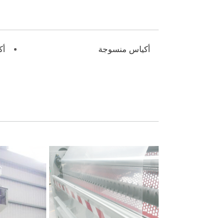
أكياس منسوجة
أك