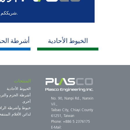
شريككم المتفاني المصنع لمكنات إنتاج البلاستيك بالتشكيل البثقي.
الخيوط الأحادية
أشرطة الحز
المنتجات
الخيوط الأحادية
أشرطة الحزم والترب
No. 90, Nanpi Rd., Nanxin
أخرى
Vil.,
خيوط وأشرطة الرافي
Taibao City, Chiayi County
لدائن الأفلام المنتفخ
61251, Taiwan
Phone: +886 5 2376175
E-Mail: