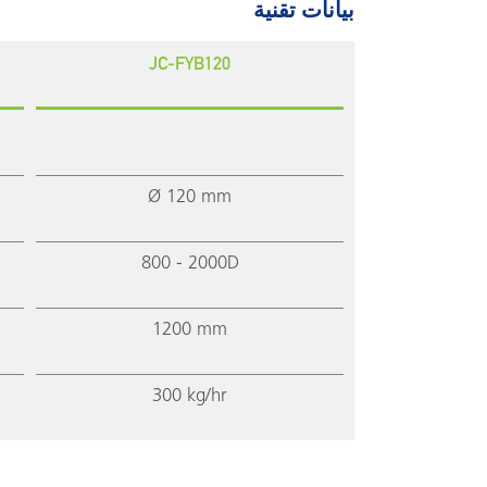
بيانات تقنية
JC-FYB120
Ø 120 mm
800 - 2000D
1200 mm
300 kg/hr