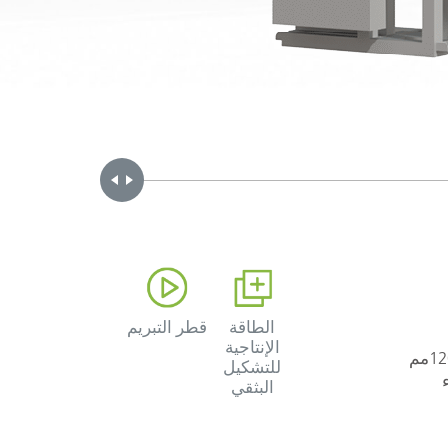
Handle
الطاقة
قطر التبريم
الإنتاجية
إنّ خطوط السلسلة JC- FY لإنتاج الأشرطة بالتشكيل البثقي متوفرة بنمط آلات تشكيل بثقي من الطراز 85مم و120مم
للتشكيل
البثقي