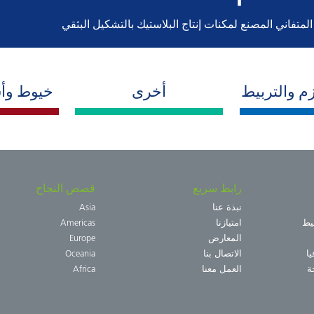
م والتربيط
أخرى
خيوط وأش
رابط سريع
قصص النجاح
نبذة عنا
Asia
يط
امتيازنا
Americas
المعارض
Europe
ا
الاتصال بنا
Oceania
ة
العمل معنا
Africa