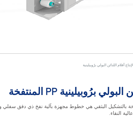
 برُوبيلينية PP المنتفخة
 أفلام لدائن منتفخة بالتشكيل البثقي هي خطوط مجهزة بآلية نفخ ذي دفق سفلي