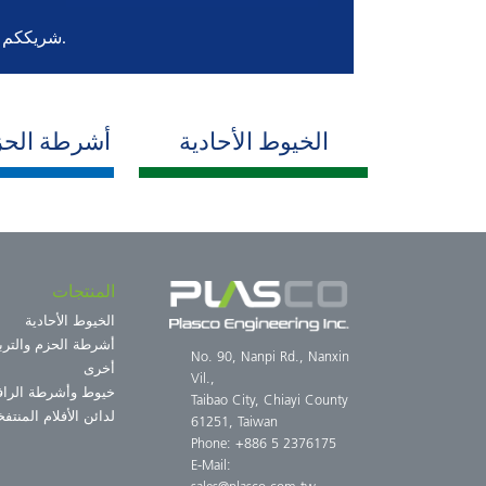
شريككم المتفاني المصنع لمكنات إنتاج البلاستيك بالتشكيل البثقي.
الخيوط الأحادية
أشرطة الحز
المنتجات
الخيوط الأحادية
أشرطة الحزم والترب
No. 90, Nanpi Rd., Nanxin
أخرى
Vil.,
خيوط وأشرطة الرافي
Taibao City, Chiayi County
لدائن الأفلام المنتفخ
61251, Taiwan
Phone: +886 5 2376175
E-Mail: