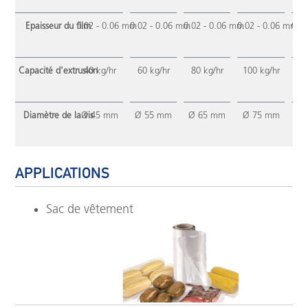
Epaisseur du film
0.02 - 0.06 mm
0.02 - 0.06 mm
0.02 - 0.06 mm
0.02 - 0.06 mm
0.0
Capacité d'extrusion
40 kg/hr
60 kg/hr
80 kg/hr
100 kg/hr
14
Diamètre de la vis
Ø 45 mm
Ø 55 mm
Ø 65 mm
Ø 75 mm
Ø 
APPLICATIONS
Sac de vêtement