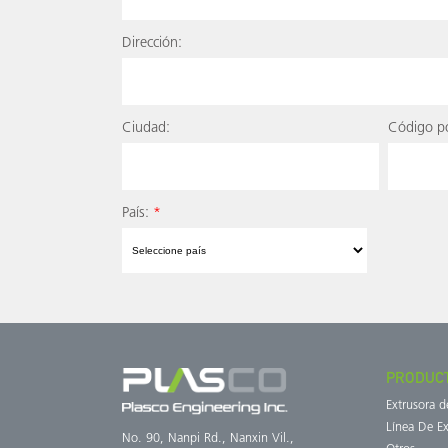
Dirección:
Ciudad:
Código po
País:
*
PRODUC
Extrusora 
Línea De Ex
No. 90, Nanpi Rd., Nanxin Vil.,