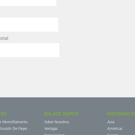
stal:
TOS
ENLACE RÁPIDO
HISTORIAS E
de Monofilamento
Sobre Nosotros
Asia
trusión De Flejes
Ventajas
Américas