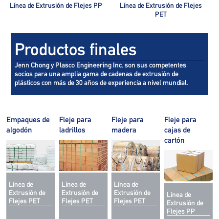
Línea de Extrusión de Flejes PP
Línea de Extrusión de Flejes
PET
Productos finales
Jenn Chong y Plasco Engineering Inc. son sus competentes
socios para una amplia gama de cadenas de extrusión de
plásticos con más de 30 años de experiencia a nivel mundial.
Empaques de
Fleje para
Fleje para
Fleje para
algodón
ladrillos
madera
cajas de
cartón
Línea de
Línea de
Línea de
Extrusión de
Extrusión de
Extrusión de
Línea de
Flejes PET
Flejes PET
Flejes PET
Extrusión de
Flejes PP