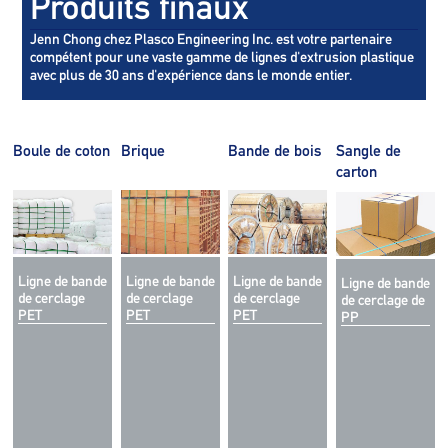
Produits finaux
Jenn Chong chez Plasco Engineering Inc. est votre partenaire
compétent pour une vaste gamme de lignes d'extrusion plastique
avec plus de 30 ans d'expérience dans le monde entier.
Boule de coton
Brique
Bande de bois
Sangle de
carton
Ligne de bande
Ligne de bande
Ligne de bande
Ligne de bande
de cerclage
de cerclage
de cerclage
de cerclage de
PET
PET
PET
PP