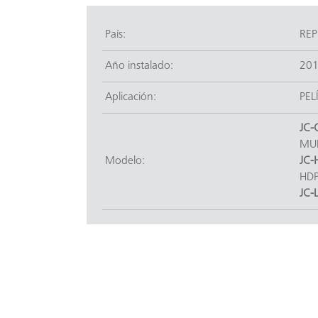
País:
REP
Año instalado:
201
Aplicación:
PEL
JC-
MUL
Modelo:
JC-
HDP
JC-