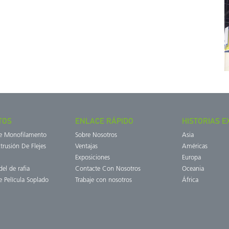
TOS
ENLACE RÁPIDO
HISTORIAS E
de Monofilamento
Sobre Nosotros
Asia
trusión De Flejes
Ventajas
Américas
Exposiciones
Europa
del de rafia
Contacte Con Nosotros
Oceania
e Película Soplado
Trabaje con nosotros
África