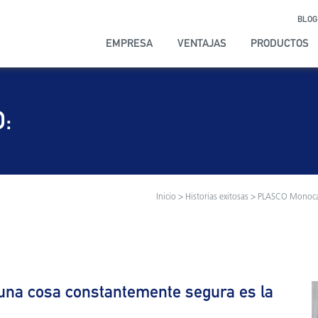
BLOG
EMPRESA
VENTAJAS
PRODUCTOS
O:
Inicio
>
Historias exitosas
> PLASCO Monocapa
una cosa constantemente segura es la