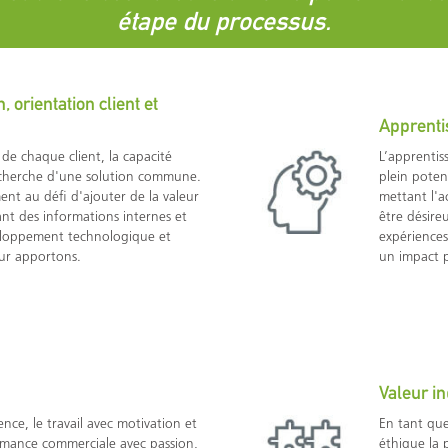
étape du processus.
 orientation client et
Apprenti
de chaque client, la capacité
L’apprentis
echerche d'une solution commune.
plein poten
nt au défi d'ajouter de la valeur
mettant l'a
isant des informations internes et
être désire
eloppement technologique et
expériences
eur apportons.
un impact po
Valeur in
ence, le travail avec motivation et
En tant que
ormance commerciale avec passion,
éthique la 