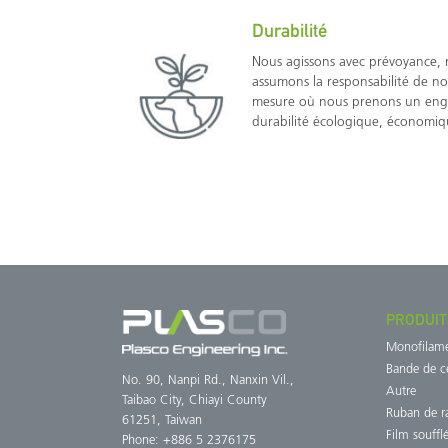
Durabilité
Nous agissons avec prévoyance, 
assumons la responsabilité de no
mesure où nous prenons un enga
durabilité écologique, économiqu
PRODUIT
Monofilam
Bande de c
No. 90, Nanpi Rd., Nanxin Vil.,
Autre
Taibao City, Chiayi County
Ruban de ra
61251, Taiwan
Film souffl
Phone: +886 5 2376175