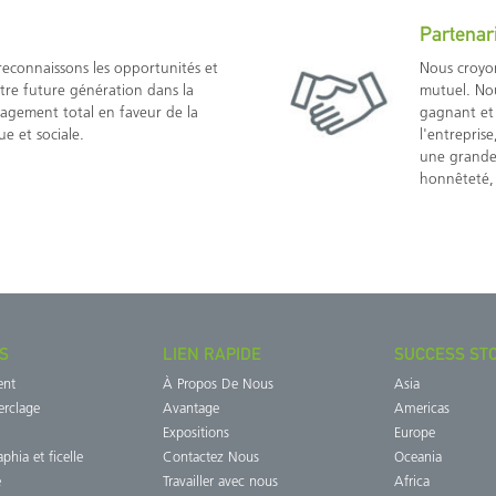
Partenar
reconnaissons les opportunités et
Nous croyo
tre future génération dans la
mutuel. Nou
gement total en faveur de la
gagnant et 
e et sociale.
l'entrepris
une grande 
honnêteté,
S
LIEN RAPIDE
SUCCESS ST
ent
À Propos De Nous
Asia
erclage
Avantage
Americas
Expositions
Europe
phia et ficelle
Contactez Nous
Oceania
é
Travailler avec nous
Africa