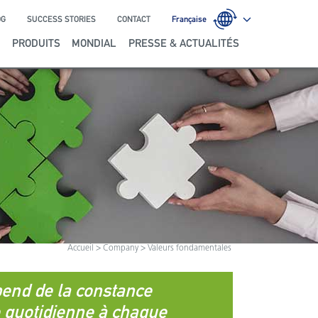
OG
SUCCESS STORIES
CONTACT
Française
E
PRODUITS
MONDIAL
PRESSE & ACTUALITÉS
Accueil
> Company > Valeurs fondamentales
épend de la constance
e quotidienne à chaque